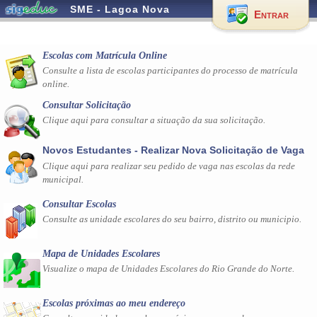
SME - Lagoa Nova
Entrar
Escolas com Matrícula Online
Consulte a lista de escolas participantes do processo de matrícula
online.
Consultar Solicitação
Clique aqui para consultar a situação da sua solicitação.
Novos Estudantes - Realizar Nova Solicitação de Vaga
Clique aqui para realizar seu pedido de vaga nas escolas da rede
municipal.
Consultar Escolas
Consulte as unidade escolares do seu bairro, distrito ou municipio.
Mapa de Unidades Escolares
Visualize o mapa de Unidades Escolares do Rio Grande do Norte.
Escolas próximas ao meu endereço